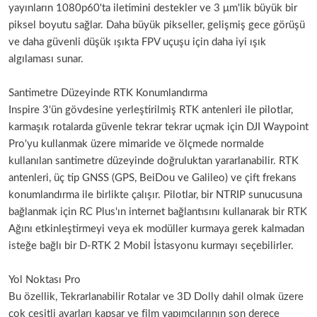
yayınların 1080p60'ta iletimini destekler ve 3 μm'lik büyük bir
piksel boyutu sağlar. Daha büyük pikseller, gelişmiş gece görüşü
ve daha güvenli düşük ışıkta FPV uçuşu için daha iyi ışık
algılaması sunar.
Santimetre Düzeyinde RTK Konumlandırma
Inspire 3'ün gövdesine yerleştirilmiş RTK antenleri ile pilotlar,
karmaşık rotalarda güvenle tekrar tekrar uçmak için DJI Waypoint
Pro'yu kullanmak üzere mimaride ve ölçmede normalde
kullanılan santimetre düzeyinde doğruluktan yararlanabilir. RTK
antenleri, üç tip GNSS (GPS, BeiDou ve Galileo) ve çift frekans
konumlandırma ile birlikte çalışır. Pilotlar, bir NTRIP sunucusuna
bağlanmak için RC Plus'ın internet bağlantısını kullanarak bir RTK
Ağını etkinleştirmeyi veya ek modüller kurmaya gerek kalmadan
isteğe bağlı bir D-RTK 2 Mobil İstasyonu kurmayı seçebilirler.
Yol Noktası Pro
Bu özellik, Tekrarlanabilir Rotalar ve 3D Dolly dahil olmak üzere
çok çeşitli ayarları kapsar ve film yapımcılarının son derece