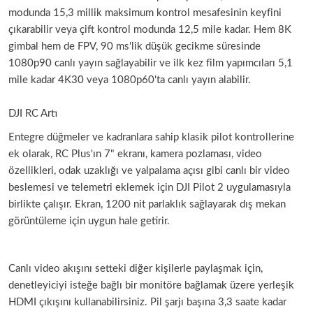
modunda 15,3 millik maksimum kontrol mesafesinin keyfini
çıkarabilir veya çift kontrol modunda 12,5 mile kadar. Hem 8K
gimbal hem de FPV, 90 ms'lik düşük gecikme süresinde
1080p90 canlı yayın sağlayabilir ve ilk kez film yapımcıları 5,1
mile kadar 4K30 veya 1080p60'ta canlı yayın alabilir.
DJI RC Artı
Entegre düğmeler ve kadranlara sahip klasik pilot kontrollerine
ek olarak, RC Plus'ın 7" ekranı, kamera pozlaması, video
özellikleri, odak uzaklığı ve yalpalama açısı gibi canlı bir video
beslemesi ve telemetri eklemek için DJI Pilot 2 uygulamasıyla
birlikte çalışır. Ekran, 1200 nit parlaklık sağlayarak dış mekan
görüntüleme için uygun hale getirir.
Canlı video akışını setteki diğer kişilerle paylaşmak için,
denetleyiciyi isteğe bağlı bir monitöre bağlamak üzere yerleşik
HDMI çıkışını kullanabilirsiniz. Pil şarjı başına 3,3 saate kadar