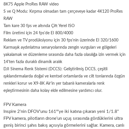
8K75 Apple ProRes RAW video
S ve Q Modu: Kırpma olmadan tam çerçeveye kadar 4K120 ProRes
RAW
Tam kare 30 fps ve altında Çift Yerel ISO
Film üretimi için 24 fps'de EI 800/4000
Reklam ve TV prodüksiyonu için 30 fps'nin üzerinde EI 320/1600
Karmaşık aydınlatma senaryolarında zengin vurguları ve gölgeleri
yakalamak ve düzenleme sırasında daha fazla olasılığa izin vermek için
14'ten fazla duraklı dinamik aralık
DJI Sinema Renk Sistemi (DCCS): Geliştirilmiş DCCS, çeşitli
ışıklandırmalarda doğal ve kentsel ortamlarda ve cilt tonlarında özgün
renkleri korur ve X9-8K Air'in yer tabanlı kameralarla renk
eşleştirmesinin daha kolay elde edilmesine yardımcı olur.
FPV Kamera
Inspire 2'nin DFOV'unu 161°'ye iki katına çıkaran yeni 1/1.8"
FPV kamera, pilotların drone'un uçuş sırasında gördüklerini ultra
geniş birinci şahıs bakış açısıyla görmelerini sağlar. Kamera, canlı