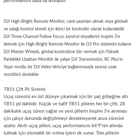
performansını daha da artırabilir.
DJI High-Bright Remote Monitor, canlı yayınları almak veya gimbali
ve odağı kontrol etmek için ikinci bir kontrolör olarak kullanılabilir
DJI Three-Channel Follow Focus, kontrol sinyallerini Inspire 3'e
iletmek için High-Bright Remote Monitor ile O3 Pro sistemini kullanır.
DJI Master Wheels, gimbal kontrolüne izin vermek için Yüksek
Parlaklıklı Uzaktan Monitör ile çalışır DJI Transmission, RC Plus'ın
Yayın modlu bir DJI Video Vericiye bağlanmasıyla sınırsız uzak
monitörü destekler
TB51 Çift Pil Sistemi
Uçuş süresini en üst düzeye çıkarmak için bir şarj göbeğine altı
TB51 pil dahildir. Küçük ve hafif TB51 pillerin her bir çifti, 28
dakikalık uçuş süresi sağlar ve yeni pillerin Inspire 3'e alınması
için çalışır durumda değiştirmeyi destekleyerek arıza süresini
azaltır. Akıllı uçuş pilleri, uçuş performansını 64°F'nin altında
tutmak için otomatik bir ısıtma işlevi de sunar. Tüm pillerin