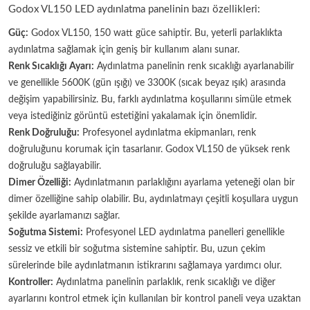
Godox VL150 LED aydınlatma panelinin bazı özellikleri:
Güç:
Godox VL150, 150 watt güce sahiptir. Bu, yeterli parlaklıkta
aydınlatma sağlamak için geniş bir kullanım alanı sunar.
Renk Sıcaklığı Ayarı:
Aydınlatma panelinin renk sıcaklığı ayarlanabilir
ve genellikle 5600K (gün ışığı) ve 3300K (sıcak beyaz ışık) arasında
değişim yapabilirsiniz. Bu, farklı aydınlatma koşullarını simüle etmek
veya istediğiniz görüntü estetiğini yakalamak için önemlidir.
Renk Doğruluğu:
Profesyonel aydınlatma ekipmanları, renk
doğruluğunu korumak için tasarlanır. Godox VL150 de yüksek renk
doğruluğu sağlayabilir.
Dimer Özelliği:
Aydınlatmanın parlaklığını ayarlama yeteneği olan bir
dimer özelliğine sahip olabilir. Bu, aydınlatmayı çeşitli koşullara uygun
şekilde ayarlamanızı sağlar.
Soğutma Sistemi:
Profesyonel LED aydınlatma panelleri genellikle
sessiz ve etkili bir soğutma sistemine sahiptir. Bu, uzun çekim
sürelerinde bile aydınlatmanın istikrarını sağlamaya yardımcı olur.
Kontroller:
Aydınlatma panelinin parlaklık, renk sıcaklığı ve diğer
ayarlarını kontrol etmek için kullanılan bir kontrol paneli veya uzaktan