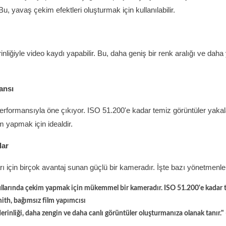
Bu, yavaş çekim efektleri oluşturmak için kullanılabilir.
rinliğiyle video kaydı yapabilir. Bu, daha geniş bir renk aralığı ve dah
ansı
erformansıyla öne çıkıyor. ISO 51.200'e kadar temiz görüntüler yakala
m yapmak için idealdir.
lar
arı için birçok avantaj sunan güçlü bir kameradır. İşte bazı yönetmenle
şullarında çekim yapmak için mükemmel bir kameradır. ISO 51.200'e kadar 
mith, bağımsız film yapımcısı
derinliği, daha zengin ve daha canlı görüntüler oluşturmanıza olanak tanır."