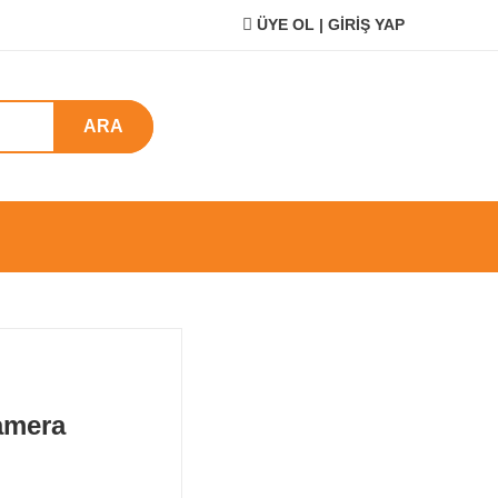
ÜYE OL | GİRİŞ YAP
ARA
amera