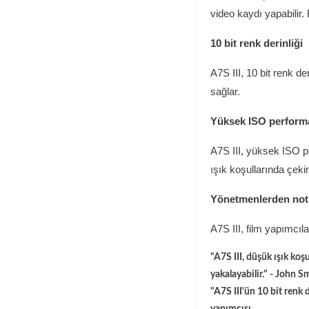
video kaydı yapabilir. 
10 bit renk derinliği
A7S III, 10 bit renk de
sağlar.
Yüksek ISO perform
A7S III, yüksek ISO p
ışık koşullarında çeki
Yönetmenlerden not
A7S III, film yapımcıl
"A7S III, düşük ışık ko
yakalayabilir." - John S
"A7S III'ün 10 bit renk 