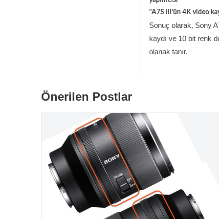
yapımcısı
"A7S III'ün 4K video kay
Sonuç olarak, Sony A7
kaydı ve 10 bit renk de
olanak tanır.
Önerilen Postlar