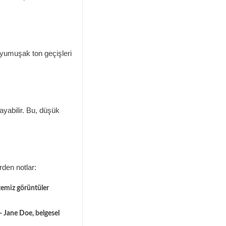
a yumuşak ton geçişleri
yabilir. Bu, düşük
rden notlar:
temiz görüntüler
 - Jane Doe, belgesel