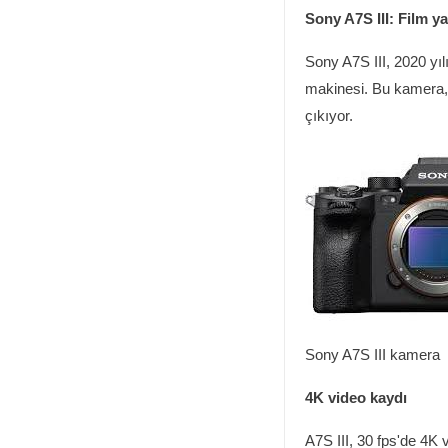
Sony A7S III: Film y
Sony A7S III, 2020 yıl
makinesi. Bu kamera, 4
çıkıyor.
Sony A7S III kamera
4K video kaydı
A7S III, 30 fps'de 4K v