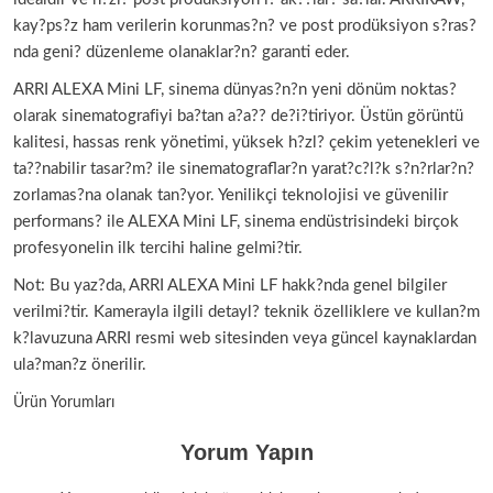
kay?ps?z ham verilerin korunmas?n? ve post prodüksiyon s?ras?
nda geni? düzenleme olanaklar?n? garanti eder.
ARRI ALEXA Mini LF, sinema dünyas?n?n yeni dönüm noktas?
olarak sinematografiyi ba?tan a?a?? de?i?tiriyor. Üstün görüntü
kalitesi, hassas renk yönetimi, yüksek h?zl? çekim yetenekleri ve
ta??nabilir tasar?m? ile sinematograflar?n yarat?c?l?k s?n?rlar?n?
zorlamas?na olanak tan?yor. Yenilikçi teknolojisi ve güvenilir
performans? ile ALEXA Mini LF, sinema endüstrisindeki birçok
profesyonelin ilk tercihi haline gelmi?tir.
Not: Bu yaz?da, ARRI ALEXA Mini LF hakk?nda genel bilgiler
verilmi?tir. Kamerayla ilgili detayl? teknik özelliklere ve kullan?m
k?lavuzuna ARRI resmi web sitesinden veya güncel kaynaklardan
ula?man?z önerilir.
Ürün Yorumları
Yorum Yapın