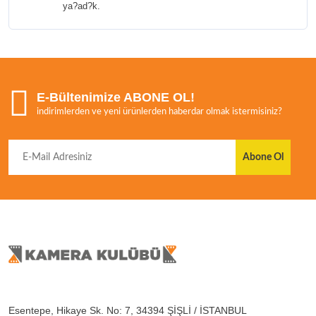
ya?ad?k.
E-Bültenimize ABONE OL!
indirimlerden ve yeni ürünlerden haberdar olmak istermisiniz?
Abone Ol
Esentepe, Hikaye Sk. No: 7, 34394 ŞİŞLİ / İSTANBUL