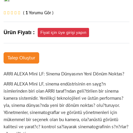
(
1
Yorumu Gör )
Ürün Fiyatı :
Fiyat için üye girişi yapın
Talep Oluştur
ARRI ALEXA Mini LF: Sinema Dünyasının Yeni Dönüm Noktas?
ARRI ALEXA Mini LF, sinema endüstrisinin en sayg?n
isimlerinden biri olan ARRI taraf?ndan geli?tirilen bir sinema
kamera sistemidir. Yenilikçi teknolojileri ve üstün performans?
yla, sinema dünyas?nda yeni bir dönüm noktas? olu?turuyor.
Yönetmenler, sinematograflar ve görüntü yönetmenleri için
mükemmel bir seçenek olan bu kamera, ola?anüstü görüntü
kalitesi ve yarat?c? kontrol sa?layarak sinematografinin s?n?rlar?