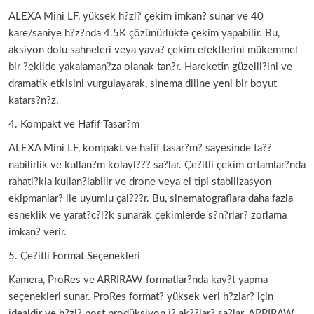
ALEXA Mini LF, yüksek h?zl? çekim imkan? sunar ve 40
kare/saniye h?z?nda 4.5K çözünürlükte çekim yapabilir. Bu,
aksiyon dolu sahneleri veya yava? çekim efektlerini mükemmel
bir ?ekilde yakalaman?za olanak tan?r. Hareketin güzelli?ini ve
dramatik etkisini vurgulayarak, sinema diline yeni bir boyut
katars?n?z.
4. Kompakt ve Hafif Tasar?m
ALEXA Mini LF, kompakt ve hafif tasar?m? sayesinde ta??
nabilirlik ve kullan?m kolayl??? sa?lar. Çe?itli çekim ortamlar?nda
rahatl?kla kullan?labilir ve drone veya el tipi stabilizasyon
ekipmanlar? ile uyumlu çal???r. Bu, sinematograflara daha fazla
esneklik ve yarat?c?l?k sunarak çekimlerde s?n?rlar? zorlama
imkan? verir.
5. Çe?itli Format Seçenekleri
Kamera, ProRes ve ARRIRAW formatlar?nda kay?t yapma
seçenekleri sunar. ProRes format? yüksek veri h?zlar? için
idealdir ve h?zl? post prodüksiyon i? ak??lar? sa?lar. ARRIRAW,