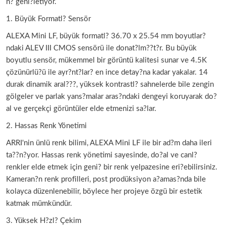
n? geni?letiyor.
1. Büyük Formatl? Sensör
ALEXA Mini LF, büyük formatl? 36.70 x 25.54 mm boyutlar?
ndaki ALEV III CMOS sensörü ile donat?lm??t?r. Bu büyük
boyutlu sensör, mükemmel bir görüntü kalitesi sunar ve 4.5K
çözünürlü?ü ile ayr?nt?lar? en ince detay?na kadar yakalar. 14
durak dinamik aral???, yüksek kontrastl? sahnelerde bile zengin
gölgeler ve parlak yans?malar aras?ndaki dengeyi koruyarak do?
al ve gerçekçi görüntüler elde etmenizi sa?lar.
2. Hassas Renk Yönetimi
ARRI'nin ünlü renk bilimi, ALEXA Mini LF ile bir ad?m daha ileri
ta??n?yor. Hassas renk yönetimi sayesinde, do?al ve canl?
renkler elde etmek için geni? bir renk yelpazesine eri?ebilirsiniz.
Kameran?n renk profilleri, post prodüksiyon a?amas?nda bile
kolayca düzenlenebilir, böylece her projeye özgü bir estetik
katmak mümkündür.
3. Yüksek H?zl? Çekim